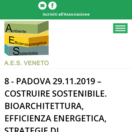
Salta
al
Iscriviti all'Associazione
contenuto
principale
Togg
navig
8 - PADOVA 29.11.2019 –
COSTRUIRE SOSTENIBILE.
BIOARCHITETTURA,
EFFICIENZA ENERGETICA,
STRATEGIE DI