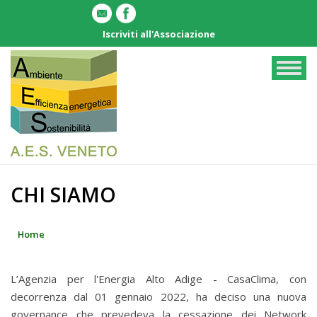
Salta
al
Iscriviti all'Associazione
contenuto
principale
Togg
navig
CHI SIAMO
Home
L’Agenzia per l'Energia Alto Adige - CasaClima, con
decorrenza dal 01 gennaio 2022, ha deciso una nuova
governance che prevedeva la cessazione dei Network