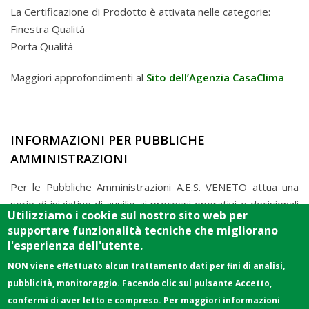
La Certificazione di Prodotto è attivata nelle categorie:
Finestra Qualitá
Porta Qualitá
Maggiori approfondimenti al
Sito dell’Agenzia CasaClima
INFORMAZIONI PER PUBBLICHE
AMMINISTRAZIONI
Per le Pubbliche Amministrazioni A.E.S. VENETO attua una
serie di iniziative di ausilio ai processi operativi e decisionali
Utilizziamo i cookie sul nostro sito web per
sulle attività di promozione e affiancamento ai procedimenti
supportare funzionalità tecniche che migliorano
di convenzionamento degli Enti Pubblici con l’Agenzia
l'esperienza dell'utente.
CasaClima.
NON viene effettuato alcun trattamento dati per fini di analisi,
pubblicità, monitoraggio. Facendo clic sul pulsante Accetto,
confermi di aver letto e compreso. Per maggiori informazioni